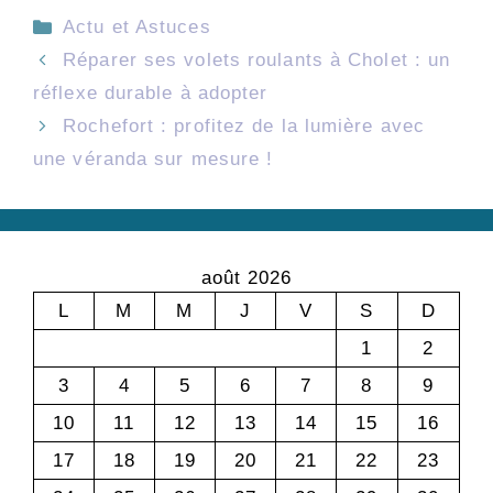
Catégories
Actu et Astuces
Réparer ses volets roulants à Cholet : un
réflexe durable à adopter
Rochefort : profitez de la lumière avec
une véranda sur mesure !
août 2026
L
M
M
J
V
S
D
1
2
3
4
5
6
7
8
9
10
11
12
13
14
15
16
17
18
19
20
21
22
23