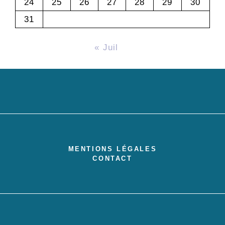
24
25
26
27
28
29
30
31
« Juil
MENTIONS LÉGALES
CONTACT