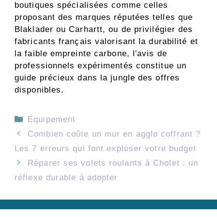
boutiques spécialisées comme celles
proposant des marques réputées telles que
Blaklader ou Carhartt, ou de privilégier des
fabricants français valorisant la durabilité et
la faible empreinte carbone, l'avis de
professionnels expérimentés constitue un
guide précieux dans la jungle des offres
disponibles.
Catégories
Équipement
Combien coûte un mur en agglo coffrant ?
Les 7 erreurs qui font exploser votre budget
Réparer ses volets roulants à Cholet : un
réflexe durable à adopter